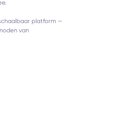
ee.
schaalbaar platform —
n noden van