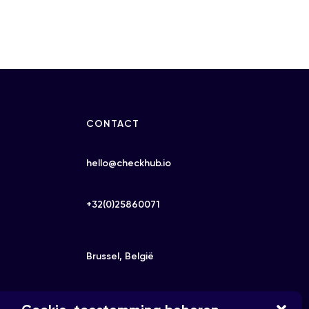
CONTACT
hello@checkhub.io
+32(0)25860071
Brussel, België