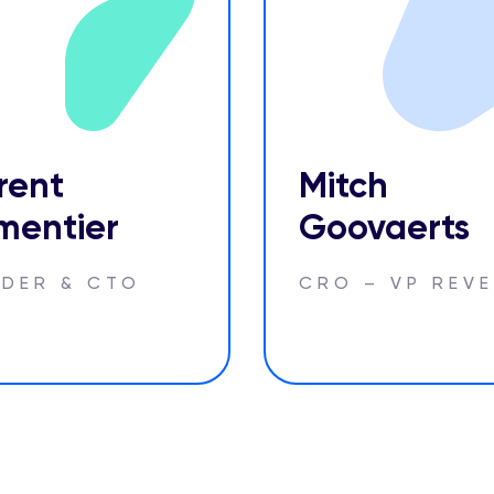
rent
Mitch
mentier
Goovaerts
DER & CTO
CRO – VP REV