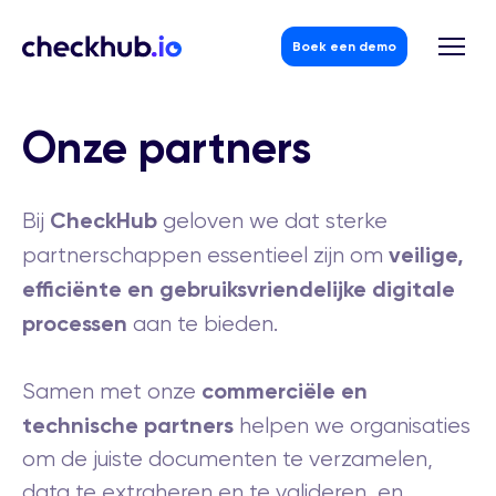
Boek een demo
Skip
to
Onze partners
content
CheckHub
Bij
geloven we dat sterke
veilige,
partnerschappen essentieel zijn om
efficiënte en gebruiksvriendelijke digitale
processen
aan te bieden.
commerciële en
Samen met onze
technische partners
helpen we organisaties
om de juiste documenten te verzamelen,
data te extraheren en te valideren, en