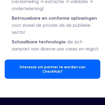
(verzameling → extractie → validatie →
ondertekening)
Betrouwbare en conforme oplossingen
voor zowel de private als de publieke
sector
Schaalbare technologie
die zich
aanpast aan diverse use cases en regio’s
Interesse om partner te worden van
CheckHub?