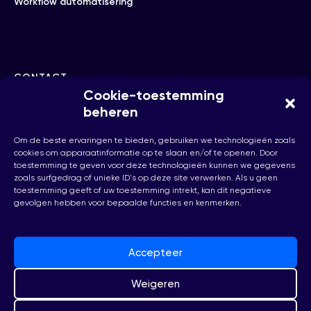
Workflow automatisering
CONTACT
Cookie-toestemming
beheren
hello@checkhub.io
Om de beste ervaringen te bieden, gebruiken we technologieën zoals
cookies om apparaatinformatie op te slaan en/of te openen. Door
+32(0)25860071
toestemming te geven voor deze technologieën kunnen we gegevens
zoals surfgedrag of unieke ID's op deze site verwerken. Als u geen
toestemming geeft of uw toestemming intrekt, kan dit negatieve
gevolgen hebben voor bepaalde functies en kenmerken.
Brussel, België
Accepteer
Weigeren
© 2026 Checkhub.io.