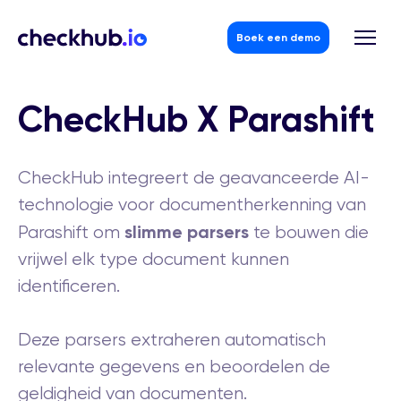
Boek een demo
Skip
to
CheckHub X Parashift
content
CheckHub integreert de geavanceerde AI-
technologie voor documentherkenning van
slimme
parsers
Parashift om
te bouwen die
vrijwel elk type document kunnen
identificeren.
Deze parsers extraheren automatisch
relevante gegevens en beoordelen de
geldigheid van documenten.