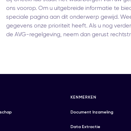
ons voorop. Om u uitgebreide informatie te b
speciale pagina aan dit onderwerp gewijd. We
gegevens onze prioriteit heeft. Als u nog verd
de AVG-regelgeving, neem dan gerust rechtstr
KENMERKEN
schap
Document Inzameling
Data Extractie