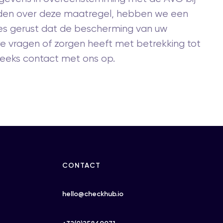
ieden over deze maatregel, hebben we een
es gerust dat de bescherming van uw
ere vragen of zorgen heeft met betrekking tot
eeks contact met ons op.
CONTACT
hello@checkhub.io