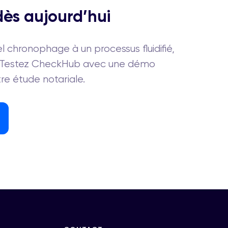
s aujourd’hui
l chronophage à un processus fluidifié,
. Testez CheckHub avec une démo
re étude notariale.