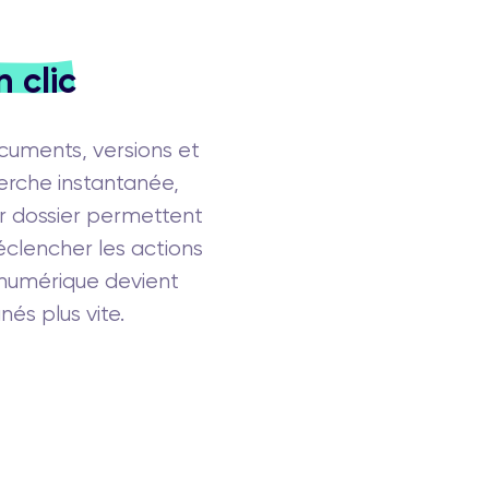
 clic
cuments, versions et
erche instantanée,
r dossier permettent
éclencher les actions
n numérique devient
nés plus vite.