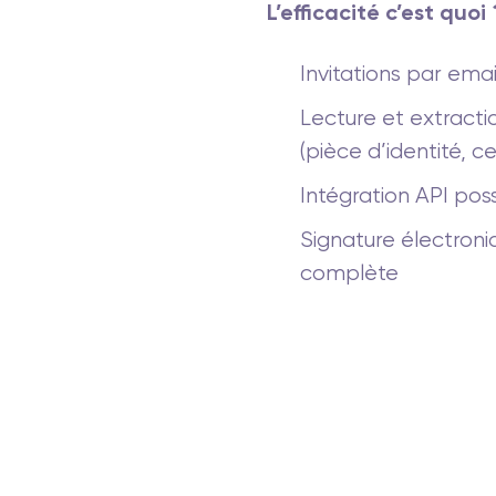
L’efficacité c’est quoi 
Invitations par emai
Lecture et extract
(pièce d’identité, c
Intégration API poss
Signature électroniq
complète