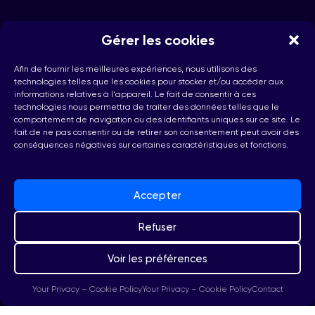
Gérer les cookies
CONTACT
Afin de fournir les meilleures expériences, nous utilisons des
technologies telles que les cookies pour stocker et/ou accéder aux
hello@checkhub.io
informations relatives à l'appareil. Le fait de consentir à ces
technologies nous permettra de traiter des données telles que le
comportement de navigation ou des identifiants uniques sur ce site. Le
+32(0)25860071
fait de ne pas consentir ou de retirer son consentement peut avoir des
conséquences négatives sur certaines caractéristiques et fonctions.
Bruxelles, Belgique
Accepter
Refuser
Voir les préférences
© 2026 Checkhub.io.
Your Privacy – Cookie Policy
Your Privacy – Cookie Policy
Contact
Privacy
Terms
GDPR