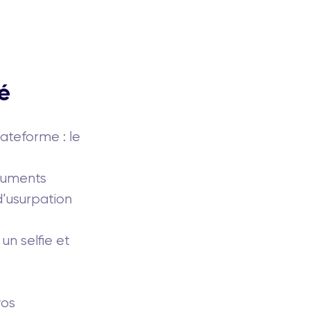
té
ateforme : le
ocuments
 d’usurpation
un selfie et
vos