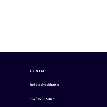
CONTACT
hello@checkhub.io
+32(0)25860071