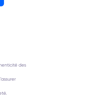
henticité des
’assurer
eté.