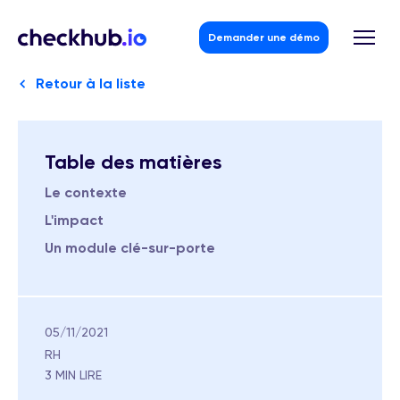
Demander une démo
Retour à la liste
Skip
Table des matières
to
content
Le contexte
L'impact
Un module clé-sur-porte
05/11/2021
RH
3 MIN LIRE